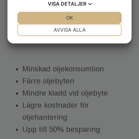
VISA
DETALJER
JA
NEJ
OK
JA
NEJ
NÖDVÄNDIG
INSTÄLLNINGAR
AVVISA ALLA
JA
NEJ
JA
NEJ
MARKNADSFÖRING
STATISTIK
Minskad oljekonsumtion
Färre oljebyten
Mindre kladd vid oljebyte
Lägre kostnader för
oljehantering
Upp till 50% besparing