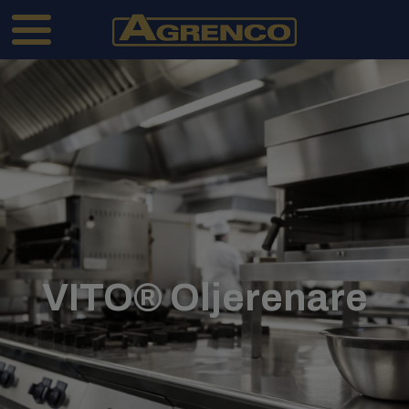
VITO® Oljerenare