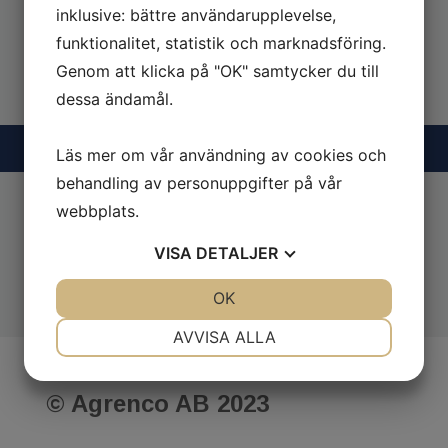
inklusive: bättre användarupplevelse,
funktionalitet, statistik och marknadsföring.
Genom att klicka på "OK" samtycker du till
dessa ändamål.
Läs mer om vår användning av cookies och
behandling av personuppgifter på vår
webbplats.
Köttpress AGM300F
VISA
DETALJER
JA
NEJ
OK
JA
NEJ
NÖDVÄNDIG
INSTÄLLNINGAR
AVVISA ALLA
JA
NEJ
JA
NEJ
©​​​​​​​
Agrenco AB
2023
MARKNADSFÖRING
STATISTIK